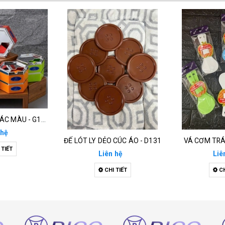
GẠT TÀN LỤC GIÁC MÀU - G135
 hệ
ĐẾ LÓT LY DẺO CÚC ÁO - D131
VÁ CƠM TRÁ
 TIẾT
Liên hệ
Liê
CHI TIẾT
CH