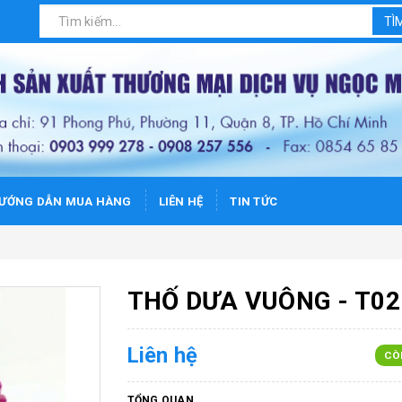
TÌ
ƯỚNG DẪN MUA HÀNG
LIÊN HỆ
TIN TỨC
THỐ DƯA VUÔNG - T02
Liên hệ
CÒ
TỔNG QUAN