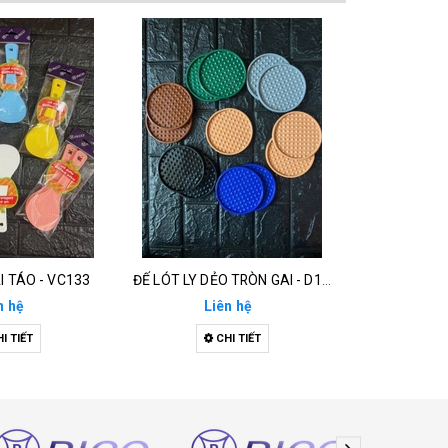
I TÁO - VC133
ĐẾ LÓT LY DẺO TRÒN GAI - D132
LY BA
n hệ
Liên hệ
Li
I TIẾT
CHI TIẾT
C