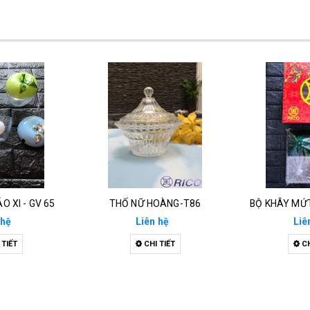
O XI - GV 65
THỐ NỮ HOÀNG-T86
BỘ KHÂY MỨT
 hệ
Liên hệ
Liê
 TIẾT
CHI TIẾT
CH