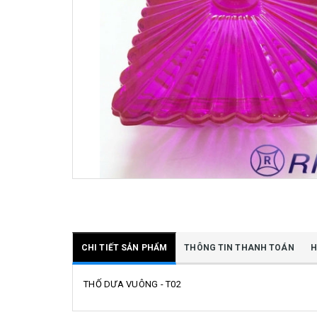
CHI TIẾT SẢN PHẨM
THÔNG TIN THANH TOÁN
H
THỐ DƯA VUÔNG - T02