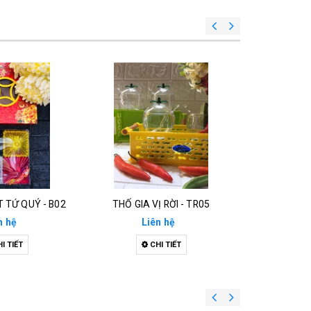
 TỨ QUÝ - B02
THỐ GIA VỊ RỜI - TR05
THỐ 
n hệ
Liên hệ
Li
I TIẾT
CHI TIẾT
C