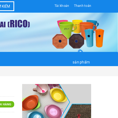
Tài khoản
Thanh toán
M KIẾM
sản phẩm
N HÀNG