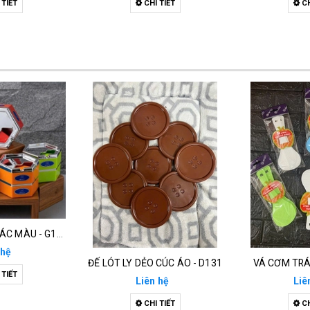
 TIẾT
CHI TIẾT
CH
GẠT TÀN LỤC GIÁC MÀU - G135
 hệ
ĐẾ LÓT LY DẺO CÚC ÁO - D131
VÁ CƠM TRÁ
 TIẾT
Liên hệ
Liê
CHI TIẾT
CH