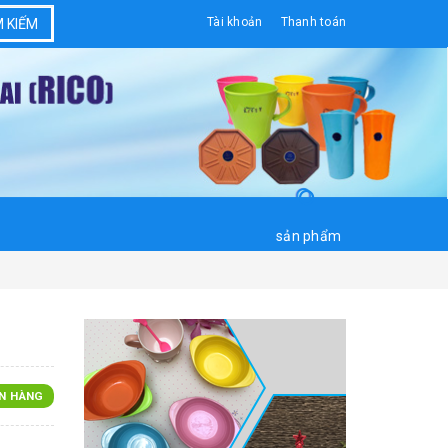
Tài khoản
Thanh toán
M KIẾM
sản phẩm
N HÀNG