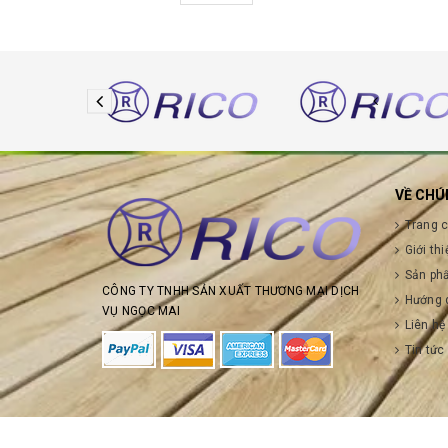
VỀ CHÚ
Trang 
Giới thi
Sản ph
CÔNG TY TNHH SẢN XUẤT THƯƠNG MẠI DỊCH
Hướng 
VỤ NGỌC MAI
Liên hệ
Tin tức
© Bản quyền thuộc về
CÔNG TY TNHH SẢN XUẤT THƯƠ