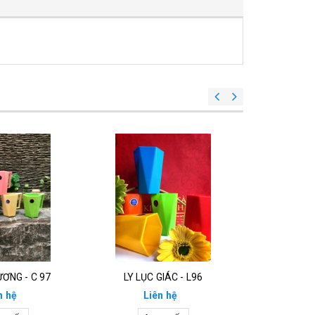
ƯƠNG - C 97
LY LỤC GIÁC - L96
LY BIA ( 
n hệ
Liên hệ
Li