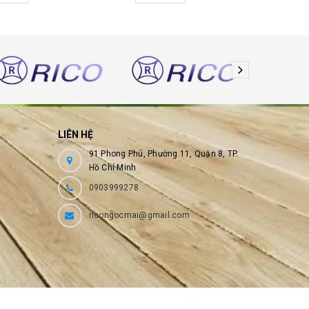
LIÊN HỆ
91 Phong Phú, Phường 11, Quận 8, TP.
Hồ Chí Minh
0903999278
ricongocmai@gmail.com