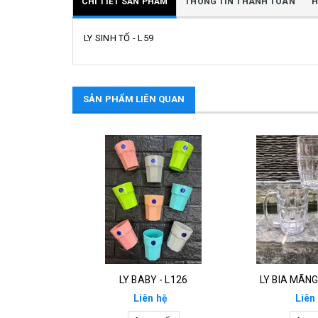
CHI TIẾT SẢN PHẨM
THÔNG TIN THANH TOÁN
H
LY SINH TỐ - L59
SẢN PHẨM LIÊN QUAN
LY BABY - L126
LY BIA MÃNG
Liên hệ
Liên