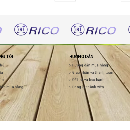
NG TÔI
HƯỚNG DẪN
chủ
Hướng dẫn mua hàng
ệu
Giao nhận và thanh toán
ẩm
Đổi trả và bảo hành
dẫn mua hàng
Đăng ký thành viên
NG MẠI DỊCH VỤ NGỌC MAI
|
Cung cấp bởi Sapo