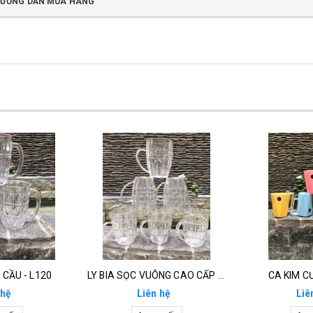
ƯỚNG DẪN MUA HÀNG
 CẦU - L120
LY BIA SỌC VUÔNG CAO CẤP - L115
CA KIM C
 hệ
Liên hệ
Liê