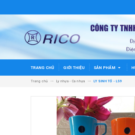
TRANG CHỦ
GIỚI THIỆU
SẢN PHẨM
H
Trang chủ
Ly nhựa - Ca nhựa
LY SINH TỐ - L59