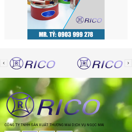
CÔNG TY TNHH SẢN XUẤT THƯƠNG MẠI DỊCH VỤ NGỌC MAI