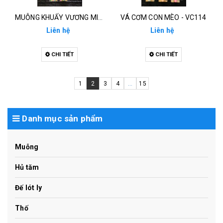
MUỖNG KHUẤY VƯƠNG MIỆN ĐỤC - M04 Đ
VÁ CƠM CON MÈO - VC114
Liên hệ
Liên hệ
CHI TIẾT
CHI TIẾT
1
2
3
4
...
15
Danh mục sản phẩm
Muỗng
Hủ tăm
Đế lót ly
Thố