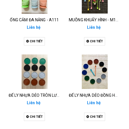
ỐNG CẮM ĐA NĂNG - A111
MUỖNG KHUẤY HÌNH - M119
Liên hệ
Liên hệ
CHI TIẾT
CHI TIẾT
ĐẾ LY NHỰA DẺO TRÒN LƯỚI - D123
ĐẾ LY NHỰA DẺO ĐỒNG HỒ - D124
Liên hệ
Liên hệ
CHI TIẾT
CHI TIẾT