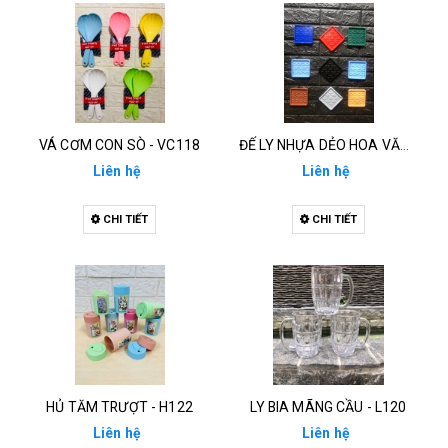
VÁ CƠM CON SÒ - VC118
ĐẾ LY NHỰA DẺO HOA VĂN - D121
Liên hệ
Liên hệ
CHI TIẾT
CHI TIẾT
HỦ TĂM TRƯỢT - H122
LY BIA MÃNG CẦU - L120
Liên hệ
Liên hệ